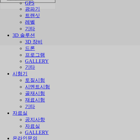
GPS
광파기
트랜싯
레벨
기타
3D 솔루션
3D 장비
드론
프로그램
GALLERY
기타
시험기
토질시험
QUICK MENU
시멘트시험
골재시험
재료시험
늘 성실한 동반자로 머리를 맞대고 숙의하는 협력업체로서
기타
여러분 곁에 있겠니다.
자료실
공지사항
자료실
GALLERY
온라인문의